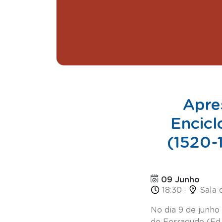
Apre
Encicl
(1520-
09 Junho
18:30 ·
Sala 
No dia 9 de junho
de Ferragudo (Ed.