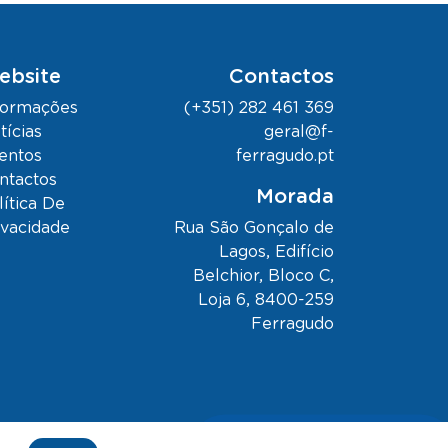
ebsite
Contactos
formações
(+351) 282 461 369
tícias
geral@f-
entos
ferragudo.pt
ntactos
Morada
lítica De
ivacidade
Rua São Gonçalo de
Lagos, Edifício
Belchior, Bloco C,
Loja 6, 8400-259
Ferragudo