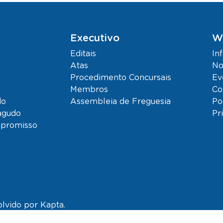
Executivo
W
Editais
In
Atas
No
Procedimento Concursais
Ev
Membros
Co
do
Assembleia de Freguesia
Po
agudo
Pr
mpromisso
olvido por
Kapta.