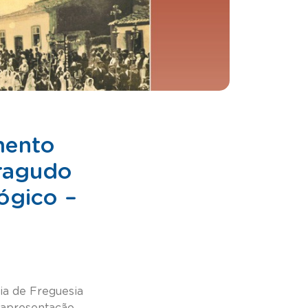
mento
rragudo
ógico –
ia de Freguesia
a apresentação