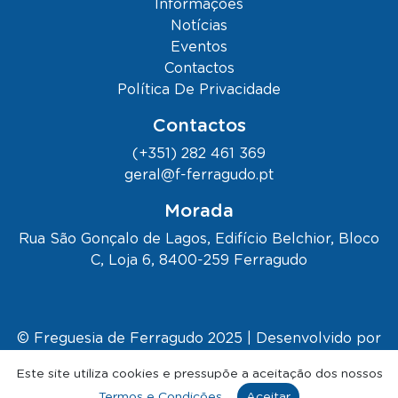
Informações
Notícias
Eventos
Contactos
Política De Privacidade
Contactos
(+351) 282 461 369
geral@f-ferragudo.pt
Morada
Rua São Gonçalo de Lagos, Edifício Belchior, Bloco
C, Loja 6, 8400-259 Ferragudo
© Freguesia de Ferragudo 2025 | Desenvolvido por
Kapta.
Este site utiliza cookies e pressupõe a aceitação dos nossos
🌊 Falar com o Ferrukas
Termos e Condições
.
Aceitar