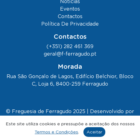
Notícias
Eventos
Contactos
Política De Privacidade
Contactos
(+351) 282 461 369
geral@f-ferragudo.pt
Morada
Rua São Gonçalo de Lagos, Edifício Belchior, Bloco
C, Loja 6, 8400-259 Ferragudo
© Freguesia de Ferragudo 2025 | Desenvolvido por
Kapta.
Este site utiliza cookies e pressupõe a aceitação dos nossos
🌊 Falar com o Ferrukas
Termos e Condições
.
Aceitar